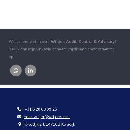
Wilt u meer weten over
Wiltjer, Audit, Control & Advisory?
Bekijk dan mijn Linkedin of neem vrijblijvend contact met mij
op.
+31 6 20 60 99 26

hans.wiltjer@wiltjeraca.nl

Kwadijk 24, 1471CB Kwadijk
